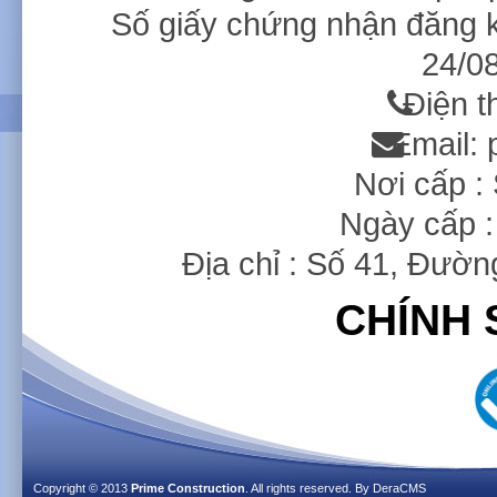
Số giấy chứng nhận đăng 
24/08
Singapore Embassy
Fedico Office
Điện t
Email:
Nơi cấp 
Ngày cấp :
Địa chỉ : Số 41, Đườ
CHÍNH 
Copyright © 2013
Prime Construction
. All rights reserved. By
DeraCMS