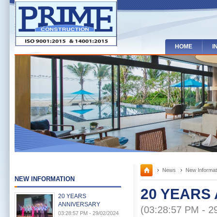
HOME
I
News
New Informat
NEW INFORMATION
20 YEARS
20 YEARS
ANNIVERSARY
(03:28:57 PM - 2
03:28:57 PM - 29/02/2024