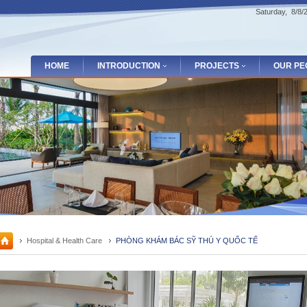
Saturday, 8/8
HOME
INTRODUCTION
PROJECTS
OUR PE
Hospital & Health Care
PHÒNG KHÁM BÁC SỸ THÚ Y QUỐC TẾ