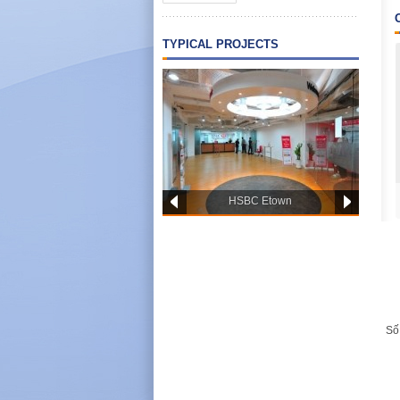
TYPICAL PROJECTS
Hanh Phuc International
HSBC Etown
Outpatient Clinic
Số