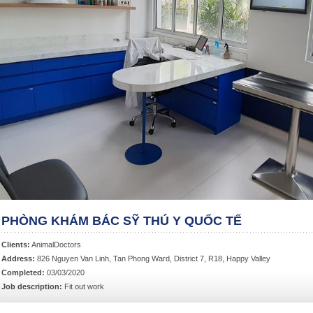
PHÒNG KHÁM BÁC SỸ THÚ Y QUỐC TẾ
Clients:
AnimalDoctors
Address:
826 Nguyen Van Linh, Tan Phong Ward, District 7, R18, Happy Valley
Completed:
03/03/2020
Job description:
Fit out work