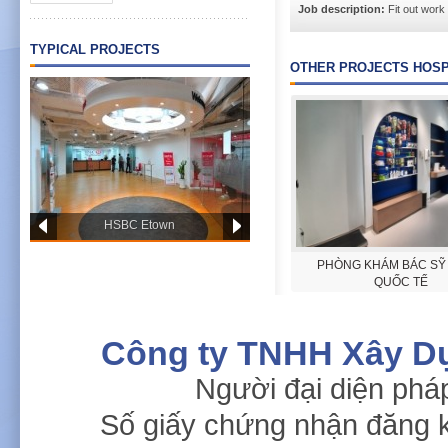
Job description:
Fit out work
TYPICAL PROJECTS
OTHER PROJECTS HOSP
HSBC Etown
Hanh Phuc International
PHÒNG KHÁM BÁC SỸ 
Outpatient Clinic
QUỐC TẾ
Công ty TNHH Xây D
Người đại diện phá
Số giấy chứng nhận đăng 