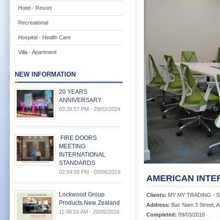
Hotel - Resort
Recreational
Hospital - Health Care
Villa - Apartment
NEW INFORMATION
20 YEARS
ANNIVERSARY
03:28:57 PM - 29/02/2024
FIRE DOORS
MEETING
INTERNATIONAL
STANDARDS
02:54:58 PM - 03/06/2019
AMERICAN INTE
Lockwood Group
Clients:
MY MY TRADING - S
Products New Zealand
Address:
Bac Nam 3 Street, A
11:48:15 AM - 20/05/2016
Completed:
09/03/2018