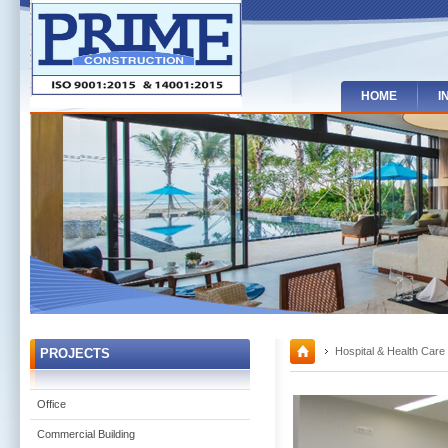
HOME
I
Hospital & Health Care
PROJECTS
Office
Commercial Building