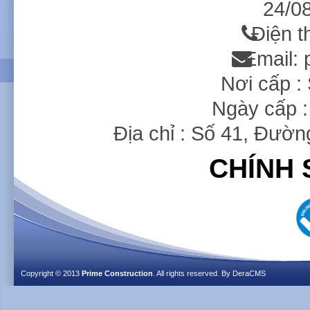
24/08
Điện t
Email:
Nơi cấp 
Ngày cấp :
Địa chỉ : Số 41, Đườ
CHÍNH 
Copyright © 2013
Prime Construction
. All rights reserved. By
DeraCMS