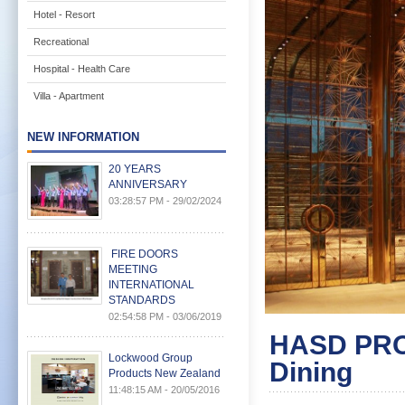
Hotel - Resort
Recreational
Hospital - Health Care
Villa - Apartment
NEW INFORMATION
20 YEARS
ANNIVERSARY
03:28:57 PM - 29/02/2024
FIRE DOORS
MEETING
INTERNATIONAL
STANDARDS
02:54:58 PM - 03/06/2019
HASD PROJ
Lockwood Group
Dining
Products New Zealand
11:48:15 AM - 20/05/2016