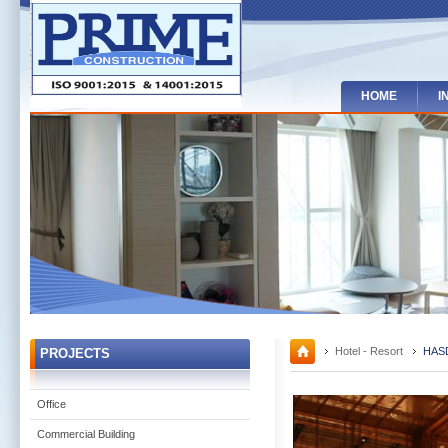
HOME
I
Hotel - Resort
HASD
PROJECTS
Office
Commercial Building