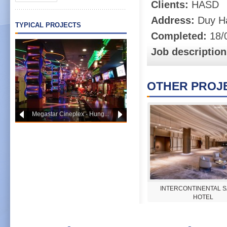
Clients:
HASD
Address:
Duy Ha
TYPICAL PROJECTS
Completed:
18/
Job description
OTHER PROJE
HSBC Etown
MADISONLAND ANGSANA &
INTERCONTINENTAL 
DHAWA HỒ TRÀM
HOTEL